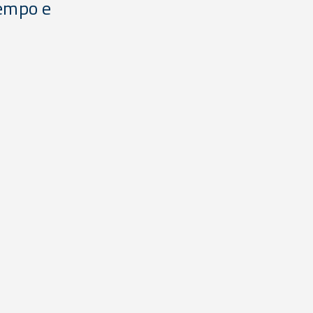
tempo e
Planeje suas produções
Mantém o sabor