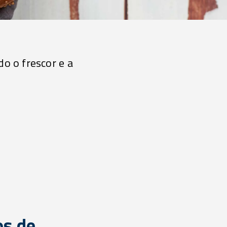
o o frescor e a
os de