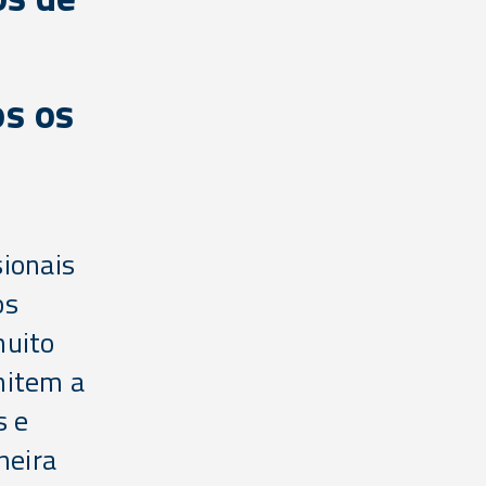
os os
sionais
os
muito
mitem a
s e
neira