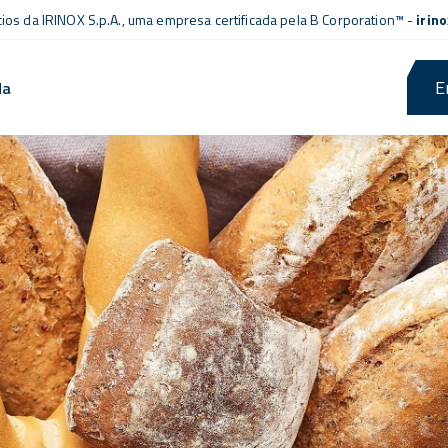
cios da IRINOX S.p.A., uma empresa
certificada pela B Corporation™
-
irin
E
da