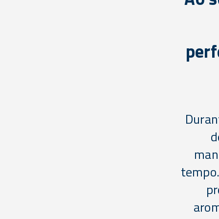
perf
Durant
d
mant
tempo.
pr
arom