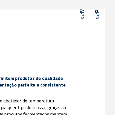
02/
03/
02/
Mantém
03/
Prese
Ot
rmitem produtos de qualidade
mentação perfeita e consistente
 o abatedor de temperatura
ualquer tipo de massa, graças ao
. Os produtos fermentados mantêm