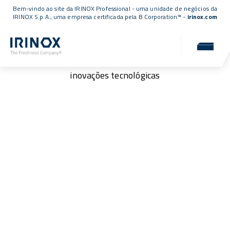
Bem-vindo ao site da IRINOX Professional - uma unidade de negócios da
IRINOX S.p.A., uma empresa
certificada pela B Corporation™
-
irinox.com
Parceria
Parcerias duradouras para construir um futuro de
inovações tecnológicas