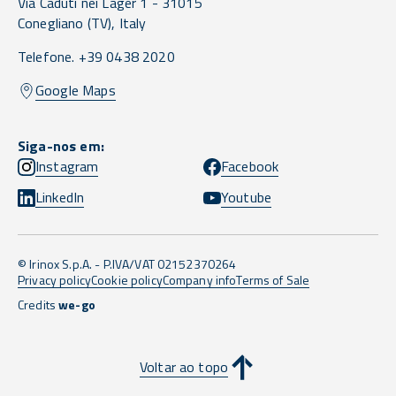
Via Caduti nei Lager 1 -
31015
Conegliano
(TV),
Italy
Telefone. +39 0438 2020
Google Maps
Siga-nos em:
Instagram
Facebook
LinkedIn
Youtube
© Irinox S.p.A. - P.IVA/VAT 02152370264
Privacy policy
Cookie policy
Company info
Terms of Sale
Credits
we-go
Voltar ao topo