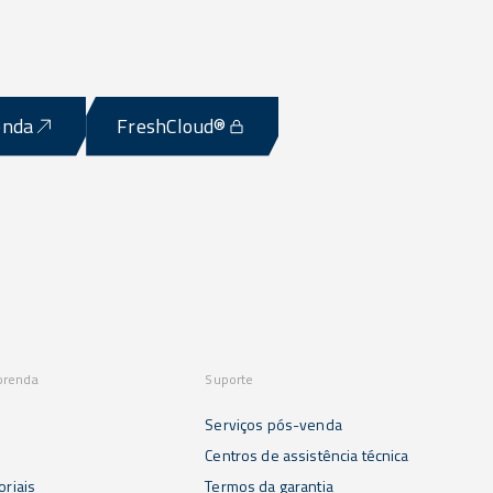
enda
FreshCloud®
prenda
Suporte
Serviços pós-venda
s
Centros de assistência técnica
oriais
Termos da garantia