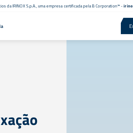
cios da IRINOX S.p.A., uma empresa
certificada pela B Corporation™
-
irin
E
da
ixação