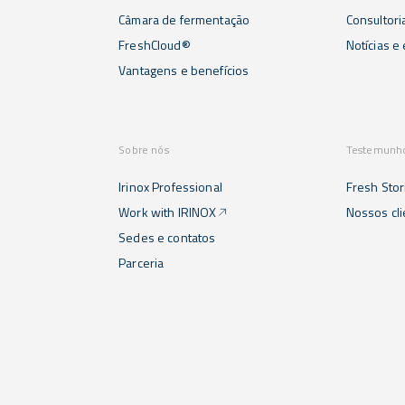
Câmara de fermentação
Consultori
FreshCloud®
Notícias e
Vantagens e benefícios
Sobre nós
Testemunh
Irinox Professional
Fresh Stor
Work with IRINOX
Nossos cl
Sedes e contatos
Parceria