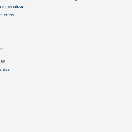
a especializada
 eventos
os
ies
ientes