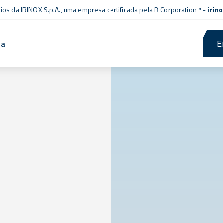
cios da IRINOX S.p.A., uma empresa
certificada pela B Corporation™
-
irin
E
da