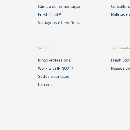
Câmara de fermentação
Consultori
FreshCloud®
Notícias e
Vantagens e benefícios
Sobre nós
Testemunh
Irinox Professional
Fresh Stor
Work with IRINOX
Nossos cl
Sedes e contatos
Parceria