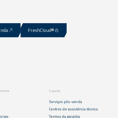
enda
FreshCloud®
prenda
Suporte
Serviços pós-venda
s
Centros de assistência técnica
oriais
Termos da garantia