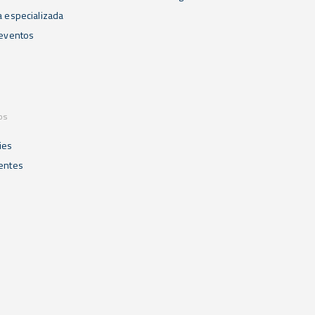
a especializada
 eventos
os
ies
ientes