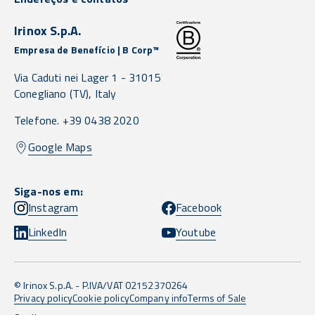
Irinox S.p.A.
Empresa de Benefício | B Corp™
Via Caduti nei Lager 1 -
31015
Conegliano
(TV),
Italy
Telefone. +39 0438 2020
Google Maps
Siga-nos em:
Instagram
Facebook
LinkedIn
Youtube
© Irinox S.p.A. - P.IVA/VAT 02152370264
Privacy policy
Cookie policy
Company info
Terms of Sale