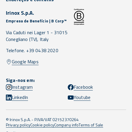
Irinox S.p.A.
Empresa de Benefício | B Corp™
Via Caduti nei Lager 1 -
31015
Conegliano
(TV),
Italy
Telefone. +39 0438 2020
Google Maps
Siga-nos em:
Instagram
Facebook
LinkedIn
Youtube
© Irinox S.p.A. - P.IVA/VAT 02152370264
Privacy policy
Cookie policy
Company info
Terms of Sale