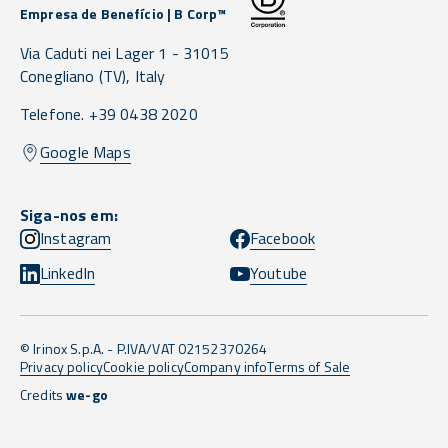
Empresa de Benefício | B Corp™
Via Caduti nei Lager 1 -
31015
Conegliano
(TV),
Italy
Telefone. +39 0438 2020
Google Maps
Siga-nos em:
Instagram
Facebook
LinkedIn
Youtube
© Irinox S.p.A. - P.IVA/VAT 02152370264
Privacy policy
Cookie policy
Company info
Terms of Sale
Credits
we-go