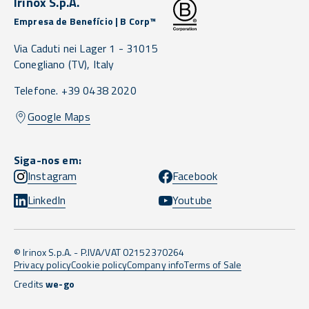
Irinox S.p.A.
Empresa de Benefício | B Corp™
Via Caduti nei Lager 1 -
31015
Conegliano
(TV),
Italy
Telefone. +39 0438 2020
Google Maps
Siga-nos em:
Instagram
Facebook
LinkedIn
Youtube
© Irinox S.p.A. - P.IVA/VAT 02152370264
Privacy policy
Cookie policy
Company info
Terms of Sale
Credits
we-go