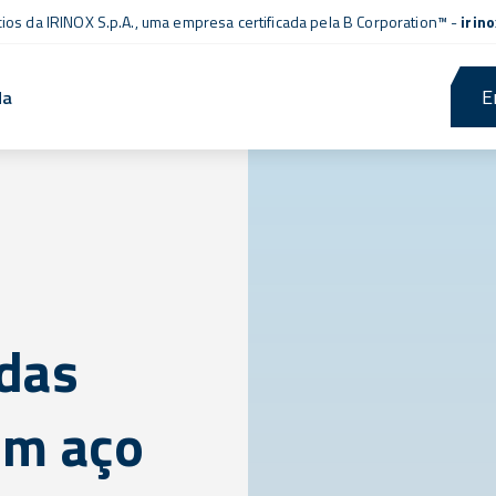
cios da IRINOX S.p.A., uma empresa
certificada pela B Corporation™
-
irin
E
da
das
m aço