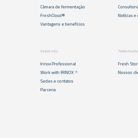
Câmara de fermentação
Consultori
FreshCloud®
Notícias e
Vantagens e benefícios
Sobre nós
Testemunh
Irinox Professional
Fresh Stor
Work with IRINOX
Nossos cl
Sedes e contatos
Parceria