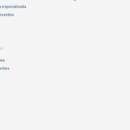
a especializada
 eventos
os
ies
ientes