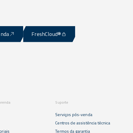
enda
FreshCloud®
prenda
Suporte
Serviços pós-venda
s
Centros de assistência técnica
oriais
Termos da garantia