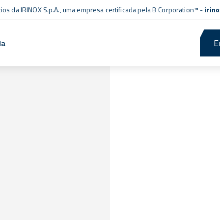
cios da IRINOX S.p.A., uma empresa
certificada pela B Corporation™
-
irin
E
da