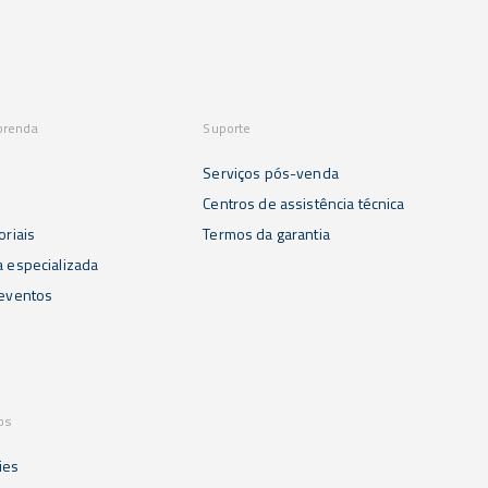
prenda
Suporte
Serviços pós-venda
s
Centros de assistência técnica
oriais
Termos da garantia
a especializada
 eventos
os
ies