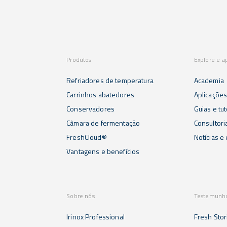
Produtos
Explore e a
Refriadores de temperatura
Academia
Carrinhos abatedores
Aplicaçõe
Conservadores
Guias e tut
Câmara de fermentação
Consultori
FreshCloud®
Notícias e
Vantagens e benefícios
Sobre nós
Testemunh
Irinox Professional
Fresh Stor