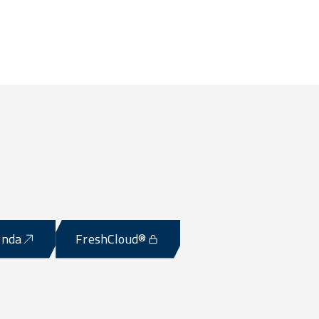
enda
FreshCloud®