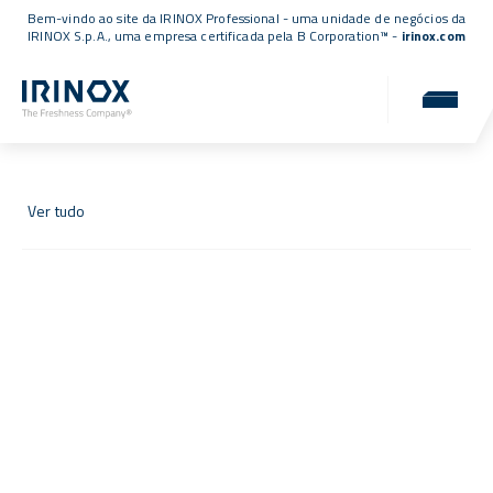
Bem-vindo ao site da IRINOX Professional - uma unidade de negócios da
IRINOX S.p.A., uma empresa
certificada pela B Corporation™
-
irinox.com
Notícias e eventos
Notícias, eventos e atualizações do mundo IRINOX
Ver tudo