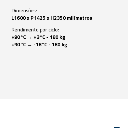
Dimensões:
L1600 x P1425 x H2350 milímetros
Rendimento por ciclo:
+90°C → +3°C - 180 kg
+90°C → -18°C - 180 kg