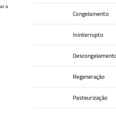
ar a
Congelamento
Ininterrupto
Descongelament
Regeneração
Pasteurização