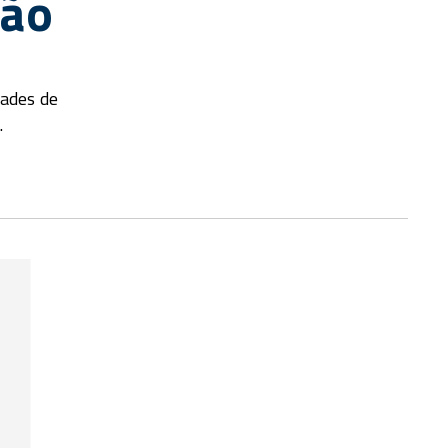
ção
dades de
.