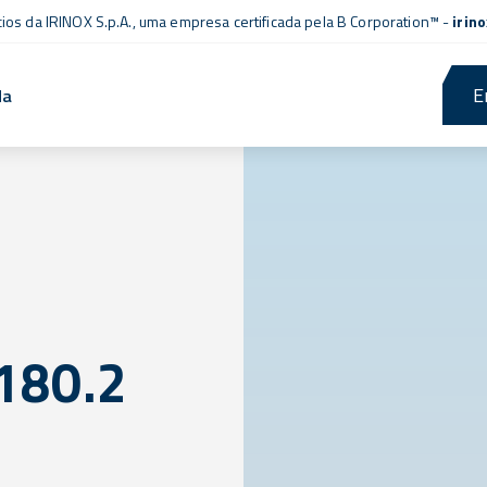
cios da IRINOX S.p.A., uma empresa
certificada pela B Corporation™
-
irin
E
da
180.2