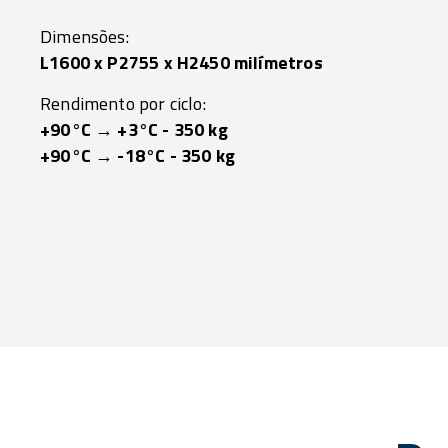
Dimensões:
L1600 x P2755 x H2450 milímetros
Rendimento por ciclo:
+90°C → +3°C - 350 kg
+90°C → -18°C - 350 kg