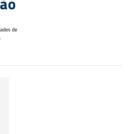
ção
dades de
.