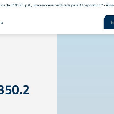
cios da IRINOX S.p.A., uma empresa
certificada pela B Corporation™
-
irin
E
da
350.2