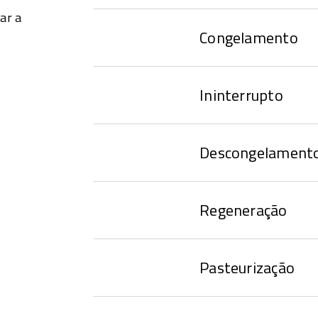
ar a
Congelamento
Ininterrupto
Descongelament
Regeneração
Pasteurização