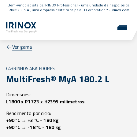
Bem-vindo ao site da IRINOX Professional - uma unidade de negócios da
IRINOX S.p.A., uma empresa
certificada pela B Corporation™
-
irinox.com
Ver gama
CARRINHOS ABATEDORES
MultiFresh® MyA 180.2 L
Dimensões:
L1800 x P1723 x H2395 milímetros
Rendimento por ciclo:
+90°C → +3°C - 180 kg
+90°C → -18°C - 180 kg