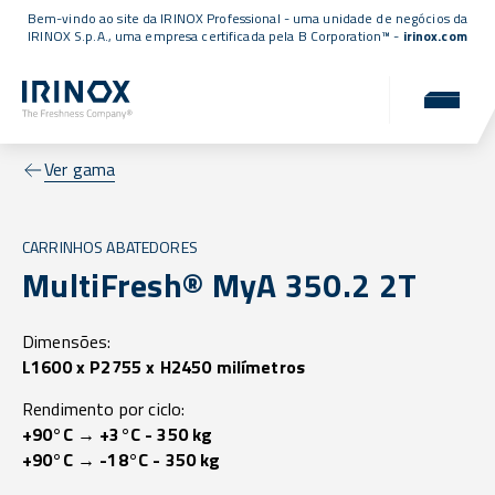
Bem-vindo ao site da IRINOX Professional - uma unidade de negócios da
IRINOX S.p.A., uma empresa
certificada pela B Corporation™
-
irinox.com
Ver gama
CARRINHOS ABATEDORES
MultiFresh® MyA 350.2 2T
Dimensões:
L1600 x P2755 x H2450 milímetros
Rendimento por ciclo:
+90°C → +3°C - 350 kg
+90°C → -18°C - 350 kg