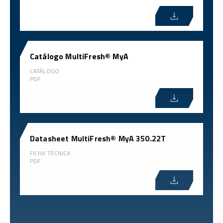
Catálogo MultiFresh® MyA
CATÁLOGO
PDF
Datasheet MultiFresh® MyA 350.22T
FICHA TÉCNICA
PDF