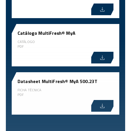
Catálogo MultiFresh® MyA
CATÁLOGO
PDF
Datasheet MultiFresh® MyA 500.23T
FICHA TÉCNICA
PDF