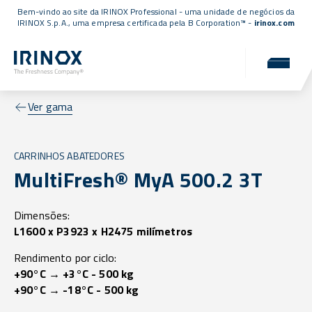
Bem-vindo ao site da IRINOX Professional - uma unidade de negócios da
IRINOX S.p.A., uma empresa
certificada pela B Corporation™
-
irinox.com
Ver gama
CARRINHOS ABATEDORES
MultiFresh® MyA 500.2 3T
Dimensões:
L1600 x P3923 x H2475 milímetros
Rendimento por ciclo:
+90°C → +3°C - 500 kg
+90°C → -18°C - 500 kg