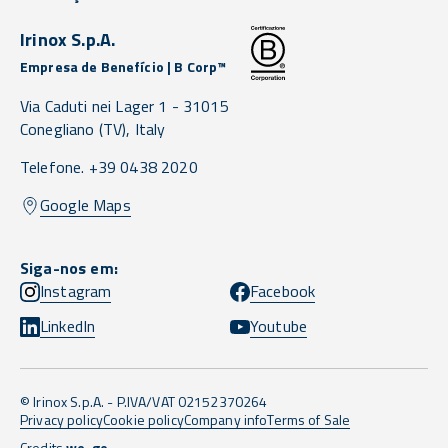
Irinox S.p.A.
Empresa de Benefício | B Corp™
Via Caduti nei Lager 1 -
31015
Conegliano
(TV),
Italy
Telefone. +39 0438 2020
Google Maps
Siga-nos em:
Instagram
Facebook
LinkedIn
Youtube
© Irinox S.p.A. - P.IVA/VAT 02152370264
Privacy policy
Cookie policy
Company info
Terms of Sale
Credits
we-go