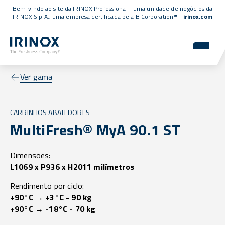
Bem-vindo ao site da IRINOX Professional - uma unidade de negócios da
IRINOX S.p.A., uma empresa
certificada pela B Corporation™
-
irinox.com
Ver gama
CARRINHOS ABATEDORES
MultiFresh® MyA 90.1 ST
Dimensões:
L1069 x P936 x H2011 milímetros
Rendimento por ciclo:
+90°C → +3°C - 90 kg
+90°C → -18°C - 70 kg