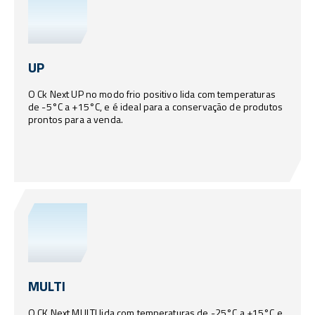
UP
O Ck Next UP no modo frio positivo lida com temperaturas
de -5°C a +15°C, e é ideal para a conservação de produtos
prontos para a venda.
MULTI
O CK Next MULTI lida com temperaturas de -25°C a +15°C e