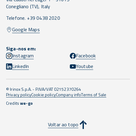
Conegliano
(TV),
Italy
Telefone. +39 0438 2020
Google Maps
Siga-nos em:
Instagram
Facebook
LinkedIn
Youtube
© Irinox S.p.A. - P.IVA/VAT 02152370264
Privacy policy
Cookie policy
Company info
Terms of Sale
Credits
we-go
Voltar ao topo