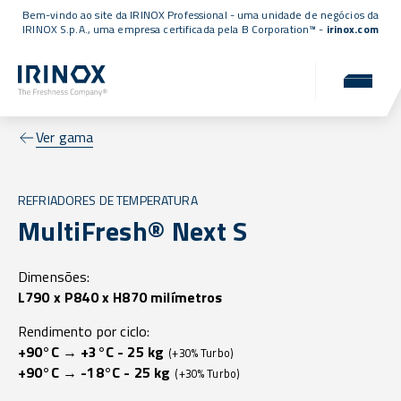
Bem-vindo ao site da IRINOX Professional - uma unidade de negócios da
IRINOX S.p.A., uma empresa
certificada pela B Corporation™
-
irinox.com
Ver gama
REFRIADORES DE TEMPERATURA
MultiFresh® Next S
Dimensões:
L790 x P840 x H870 milímetros
Rendimento por ciclo:
+90°C → +3°C - 25 kg
(+30% Turbo)
+90°C → -18°C - 25 kg
(+30% Turbo)