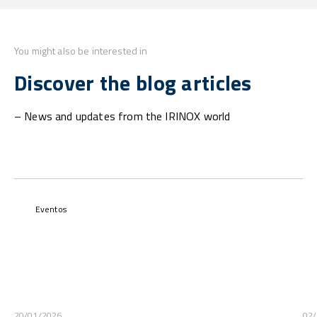
You might also be interested in
Discover the blog articles
– News and updates from the IRINOX world
Eventos
20/01/2026
02