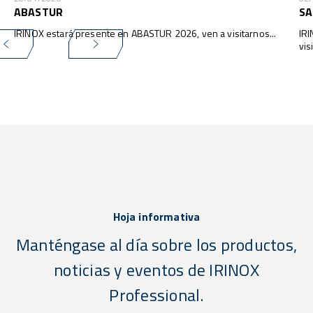
ABASTUR
SA
IRINOX estará presente en ABASTUR 2026, ven a visitarnos...
IR
vis
Hoja informativa
Manténgase al día sobre los productos,
noticias y eventos de IRINOX
Professional.