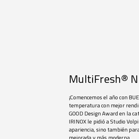
MultiFresh® N
¡Comencemos el año con BUEN
temperatura con mejor rendim
GOOD Design Award en la cate
IRINOX le pidió a Studio Vol
apariencia, sino también para
mejorada y más moderna.