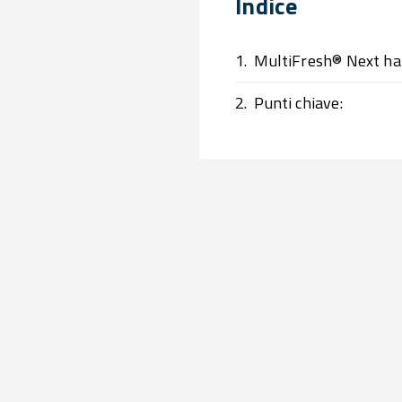
Índice
1.
MultiFresh® Next ha
2.
Punti chiave: