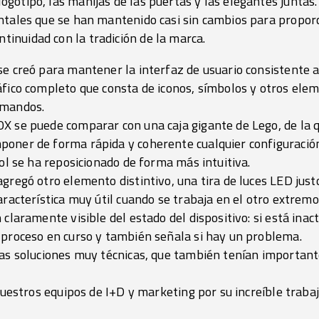
logotipo, las manijas de las puertas y las elegantes juntas.
rontales que se han mantenido casi sin cambios para propor
tinuidad con la tradición de la marca.
e creó para mantener la interfaz de usuario consistente a l
áfico completo que consta de iconos, símbolos y otros e
omandos.
X se puede comparar con una caja gigante de Lego, de la q
oner de forma rápida y coherente cualquier configuración 
rol se ha reposicionado de forma más intuitiva.
gregó otro elemento distintivo, una tira de luces LED just
aracterística muy útil cuando se trabaja en el otro extremo 
 claramente visible del estado del dispositivo: si está inac
 proceso en curso y también señala si hay un problema.
nas soluciones muy técnicas, que también tenían importa
 nuestros equipos de I+D y marketing por su increíble traba