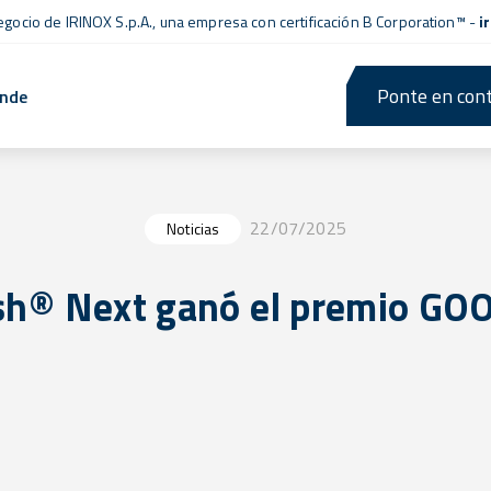
negocio de IRINOX S.p.A., una empresa con
certificación B Corporation™
-
i
Ponte en cont
ende
22/07/2025
Noticias
sh® Next ganó el premio GO