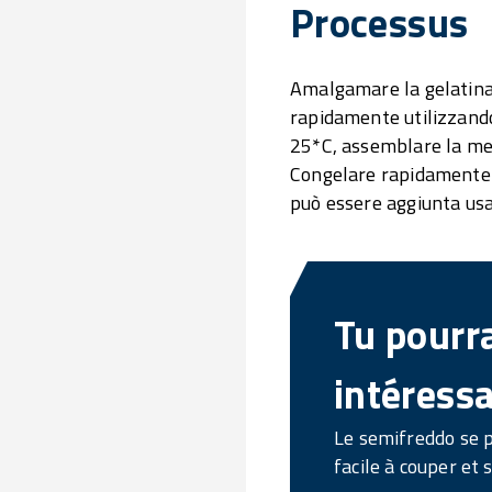
Processus
Amalgamare la gelatina 
rapidamente utilizzando
25*C, assemblare la mer
Congelare rapidamente co
può essere aggiunta usa 
Tu pourra
intéressa
Le semifreddo se 
facile à couper et