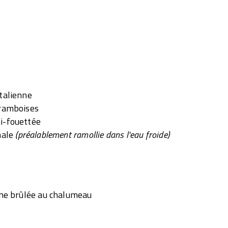
talienne
framboises
i-fouettée
male
(préalablement ramollie dans l'eau froide)
nne brûlée au chalumeau