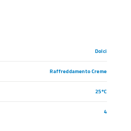
Dolci
Raffreddamento Creme
25ºC
4