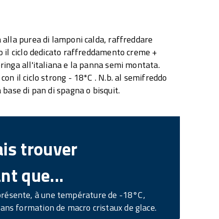
alla purea di lamponi calda, raffreddare
 il ciclo dedicato raffreddamento creme +
inga all'italiana e la panna semi montata.
n il ciclo strong - 18*C . N.b. al semifreddo
base di pan di spagna o bisquit.
is trouver
nt que...
présente, à une température de -18°C,
 sans formation de macro cristaux de glace.