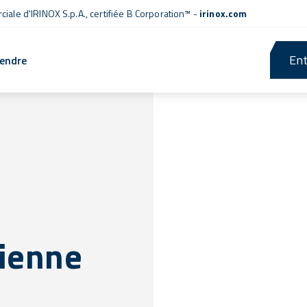
iale d'IRINOX S.p.A.,
certifiée B Corporation™
-
irinox.com
Ent
rendre
lienne