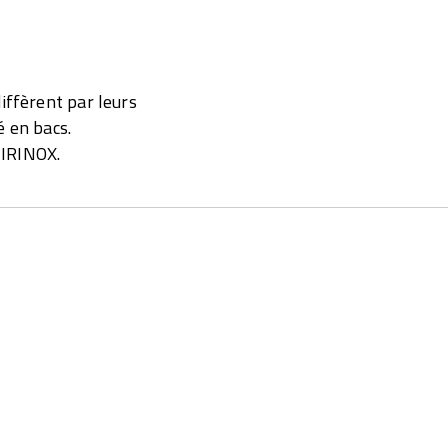
iffèrent par leurs
é en bacs.
r IRINOX.
Aperçu
EMENT
resh®