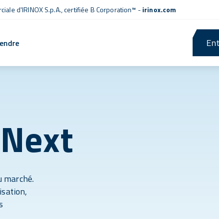
iale d'IRINOX S.p.A.,
certifiée B Corporation™
-
irinox.com
Ent
rendre
 Next
du marché.
isation,
s