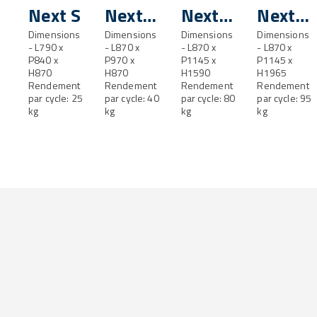
Next S
Next
Next
Next
Dimensions
SL
Dimensions
ML
Dimensions
LL
Dimensions
- L790 x
- L870 x
- L870 x
- L870 x
P840 x
P970 x
P1145 x
P1145 x
H870
H870
H1590
H1965
Rendement
Rendement
Rendement
Rendement
par cycle: 25
par cycle: 40
par cycle: 80
par cycle: 95
kg
kg
kg
kg