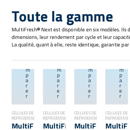
Toute la gamme
MultiFresh® Next est disponible en six modèles. Ils d
dimensions, leur rendement par cycle et leur capacit
La qualité, quant à elle, reste identique, garantie pa
C
C
C
C
o
o
o
o
m
m
m
m
p
p
p
p
Aperçu
Aperçu
Aperçu
a
a
a
a
r
r
r
r
e
e
e
e
r
r
r
r
CELLULES DE
CELLULES DE
CELLULES DE
CELLULES DE
REFROIDISSEMENT
REFROIDISSEMENT
REFROIDISSEMENT
REFROIDISS
MultiFresh®
MultiFresh®
MultiFresh®
MultiF