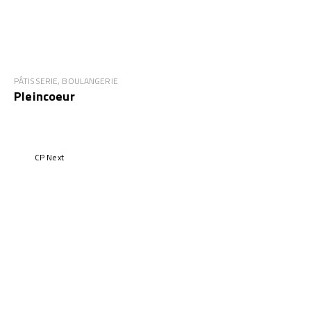
PÂTISSERIE, BOULANGERIE
Pleincoeur
CP Next