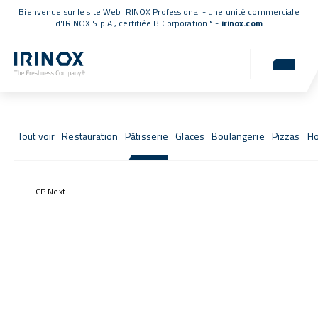
Bienvenue sur le site Web IRINOX Professional - une unité commerciale
d'IRINOX S.p.A.,
certifiée B Corporation™
-
irinox.com
Fresh Stories
Les succès de ceux qui ont choisi IRINOX
Tout voir
Restauration
Pâtisserie
Glaces
Boulangerie
Pizzas
Ho
CP Next