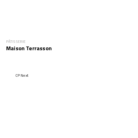
PÂTISSERIE
Maison Terrasson
CP Next