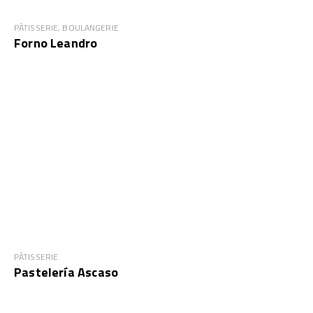
PÂTISSERIE, BOULANGERIE
Forno Leandro
PÂTISSERIE
Pastelería Ascaso