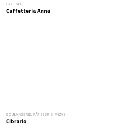
PÂTISSERIE
Caffetteria Anna
BOULANGERIE, PÂTISSERIE, PIZZAS
Cibrario