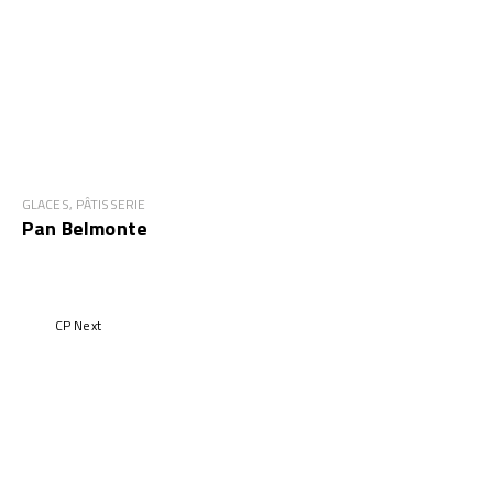
GLACES, PÂTISSERIE
Pan Belmonte
CP Next