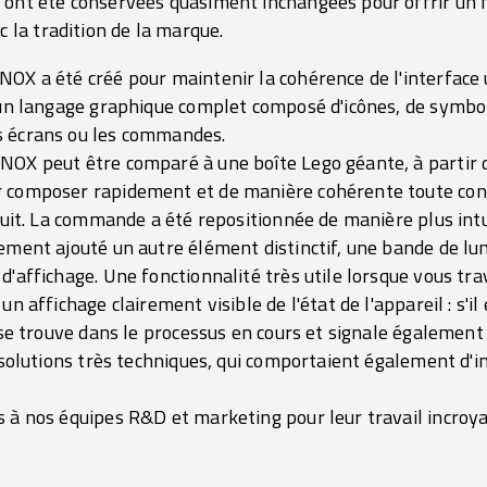
ui ont été conservées quasiment inchangées pour offrir un f
 la tradition de la marque.
OX a été créé pour maintenir la cohérence de l'interface u
d un langage graphique complet composé d'icônes, de symbo
s écrans ou les commandes.
NOX peut être comparé à une boîte Lego géante, à partir d
r composer rapidement et de manière cohérente toute conf
oduit. La commande a été repositionnée de manière plus intu
lement ajouté un autre élément distinctif, une bande de l
'affichage. Une fonctionnalité très utile lorsque vous trav
n affichage clairement visible de l'état de l'appareil : s'il 
l se trouve dans le processus en cours et signale également 
es solutions très techniques, qui comportaient également d
 à nos équipes R&D et marketing pour leur travail incroya