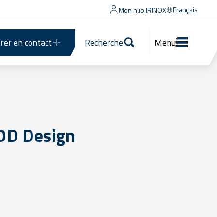
Français
Mon hub IRINOX
rer en contact
Recherche
Menu
OOD Design