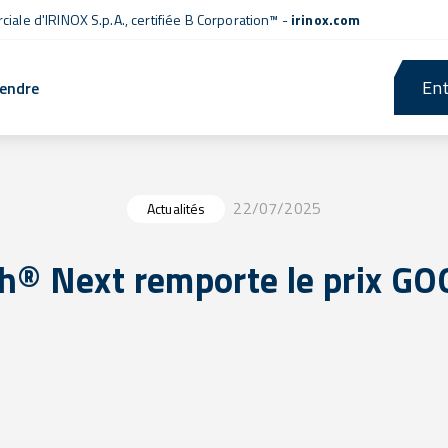
iale d'IRINOX S.p.A.,
certifiée B Corporation™
-
irinox.com
Ent
rendre
22/07/2025
Actualités
h® Next remporte le prix G