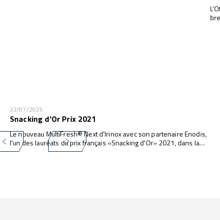
L’O
bre
22/07/2025
Snacking d'Or Prix 2021
Le nouveau MultiFresh® Next d'Irinox avec son partenaire Enodis,
l'un des lauréats du prix français «Snacking d'Or» 2021, dans la
catégorie des équipements de cuisine professionnels.