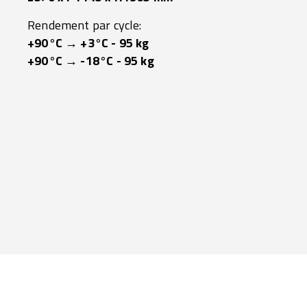
Rendement par cycle:
+90°C → +3°C - 95 kg
+90°C → -18°C - 95 kg