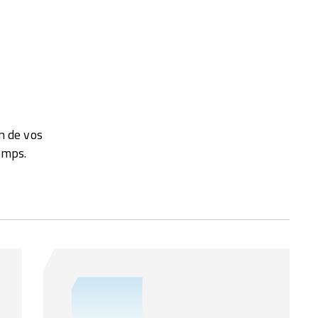
n de vos
emps.