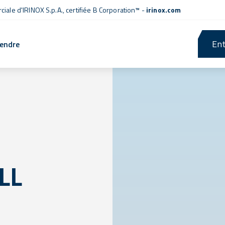
iale d'IRINOX S.p.A.,
certifiée B Corporation™
-
irinox.com
Ent
rendre
LL