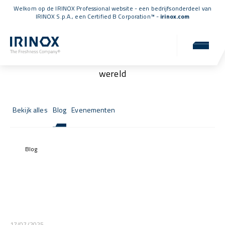
Welkom op de IRINOX Professional website - een bedrijfsonderdeel van
IRINOX S.p.A., een
Certified B Corporation™
-
irinox.com
Nieuws en evenementen
Nieuws, evenementen en updates uit de IRINOX-
wereld
Bekijk alles
Blog
Evenementen
Blog
17/07/2025