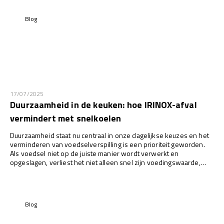
Blog
17/07/2025
Duurzaamheid in de keuken: hoe IRINOX-afval
vermindert met snelkoelen
Duurzaamheid staat nu centraal in onze dagelijkse keuzes en het
verminderen van voedselverspilling is een prioriteit geworden.
Als voedsel niet op de juiste manier wordt verwerkt en
opgeslagen, verliest het niet alleen snel zijn voedingswaarde,
maar bederft het ook, oxideert en wordt het onbruikbaar.
Restaurateurs en voedingsprofessionals worden daarom
geconfronteerd met een dubbel probleem: voedselverspilling en
stijgende kosten...
Blog