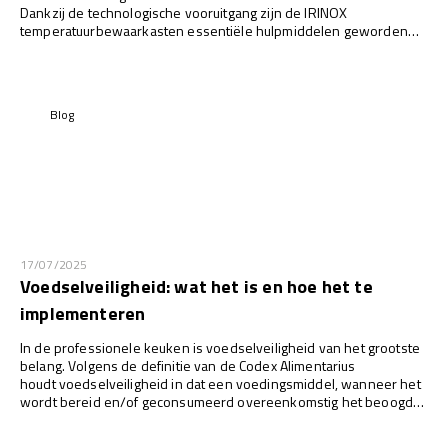
Dankzij de technologische vooruitgang zijn de IRINOX
temperatuurbewaarkasten essentiële hulpmiddelen geworden
voor het efficiënt beheren van voedselbewaring.
Blog
17/07/2025
Voedselveiligheid: wat het is en hoe het te
implementeren
In de professionele keuken is voedselveiligheid van het grootste
belang. Volgens de definitie van de Codex Alimentarius
houdt voedselveiligheid in dat een voedingsmiddel, wanneer het
wordt bereid en/of geconsumeerd overeenkomstig het beoogde
gebruik, geen schade toebrengt aan de gezondheid.