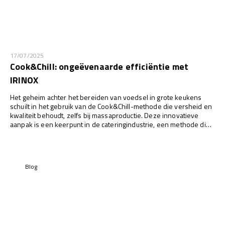
17/07/2025
Cook&Chill: ongeëvenaarde efficiëntie met
IRINOX
Het geheim achter het bereiden van voedsel in grote keukens
schuilt in het gebruik van de Cook&Chill-methode die versheid en
kwaliteit behoudt, zelfs bij massaproductie. Deze innovatieve
aanpak is een keerpunt in de cateringindustrie, een methode die
een hoge productkwaliteit en versheid garandeert. Ontdek hoe
de Cook&Chill-methode de bereiding van voedsel verandert!
Blog