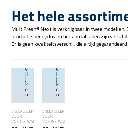
Het hele assortim
MultiFresh® Next is verkrijgbaar in twee modellen.
productie per cyclus en het aantal laden zijn verschi
Er is geen kwaliteitsverschil, die altijd gegarandeerd 
V
V
e
e
r
r
g
g
e
e
Overzicht
Overzicht
li
li
j
j
k
k
e
e
n
n
SNELKOELERS
SNELKOELERS
VOOR
VOOR
VOEDSELWAGENS
VOEDSELWAGENS