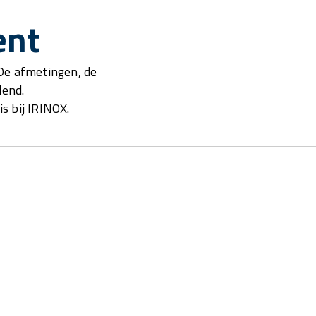
ent
 De afmetingen, de
llend.
is bij IRINOX.