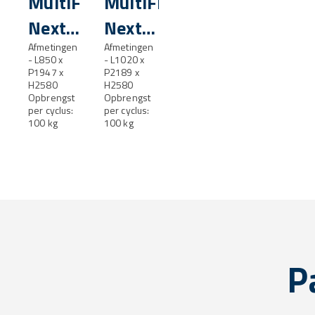
MultiFresh®
MultiFresh®
Next
Next
XL
Afmetingen
XXL
Afmetingen
- L850 x
- L1020 x
P1947 x
P2189 x
H2580
H2580
Opbrengst
Opbrengst
per cyclus:
per cyclus:
100 kg
100 kg
P