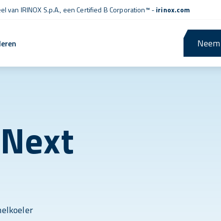
l van IRINOX S.p.A., een
Certified B Corporation™
-
irinox.com
Neem 
leren
 Next
nelkoeler