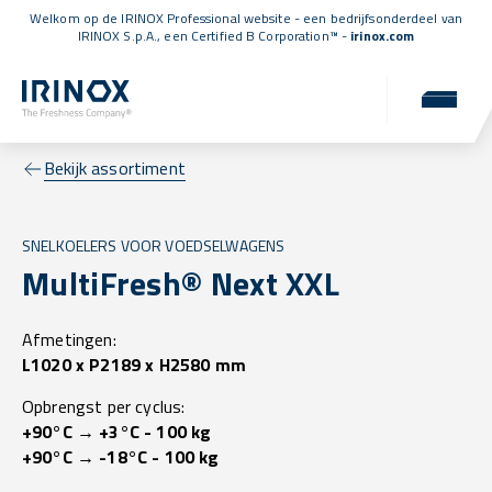
Welkom op de IRINOX Professional website - een bedrijfsonderdeel van
IRINOX S.p.A., een
Certified B Corporation™
-
irinox.com
Bekijk assortiment
SNELKOELERS VOOR VOEDSELWAGENS
MultiFresh® Next XXL
Afmetingen:
L1020 x P2189 x H2580 mm
Opbrengst per cyclus:
+90°C → +3°C - 100 kg
+90°C → -18°C - 100 kg