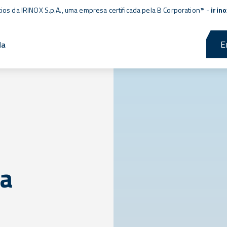
cios da IRINOX S.p.A., uma empresa
certificada pela B Corporation™
-
irin
E
da
ta