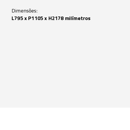
Dimensões:
L795 x P1105 x H2178 milímetros