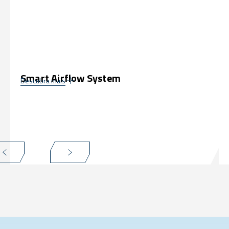
Smart Airflow System
Descubra mais