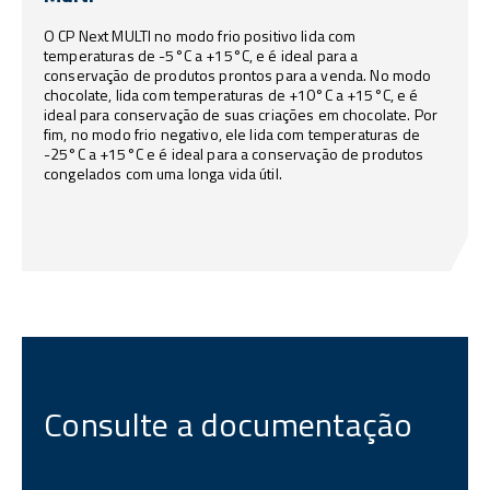
O CP Next MULTI no modo frio positivo lida com
temperaturas de -5°C a +15°C, e é ideal para a
conservação de produtos prontos para a venda. No modo
chocolate, lida com temperaturas de +10°C a +15°C, e é
ideal para conservação de suas criações em chocolate. Por
fim, no modo frio negativo, ele lida com temperaturas de
-25°C a +15°C e é ideal para a conservação de produtos
congelados com uma longa vida útil.
Consulte a documentação