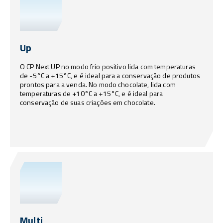
Up
O CP Next UP no modo frio positivo lida com temperaturas
de -5°C a +15°C, e é ideal para a conservação de produtos
prontos para a venda. No modo chocolate, lida com
temperaturas de +10°C a +15°C, e é ideal para
conservação de suas criações em chocolate.
Multi