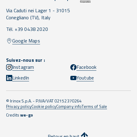
Via Caduti nei Lager 1 -
31015
Conegliano
(TV),
Italy
Tél. +39 0438 2020
Google Maps
Suivez-nous sur :
Instagram
Facebook
LinkedIn
Youtube
© Irinox S.p.A. - P.IVA/VAT 02152370264
Privacy policy
Cookie policy
Company info
Terms of Sale
Credits
we-go
Retour en haut