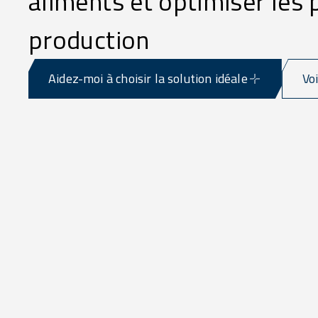
aliments et optimiser les
production
Aidez-moi à choisir la solution idéale
Vo