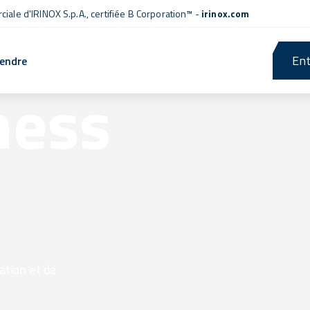
iale d'IRINOX S.p.A.,
certifiée B Corporation™
-
irinox.com
Ent
rendre
ness
ation et de