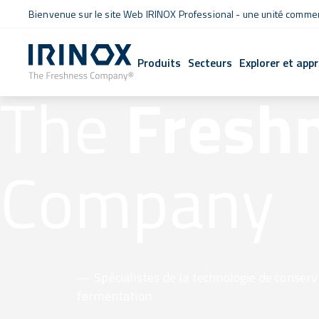
Bienvenue sur le site Web IRINOX Professional - une unité commerc
Produits
Secteurs
Explorer et app
The
Fresh
Company
— Spécialistes de la technologie de conserv
fermentation