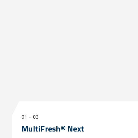
01
–
03
MultiFresh® Next