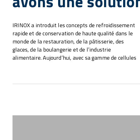
avons une solutio
IRINOX a introduit les concepts de refroidissement
de refroidissement et d’armoires réfrigérées, il est
rapide et de conservation de haute qualité dans le
le partenaire d’excellence de tous les laboratoires
monde de la restauration, de la pâtisserie, des
artisanaux et de la petite et moyenne industrie
glaces, de la boulangerie et de l’industrie
alimentaire. Aujourd’hui, avec sa gamme de cellules