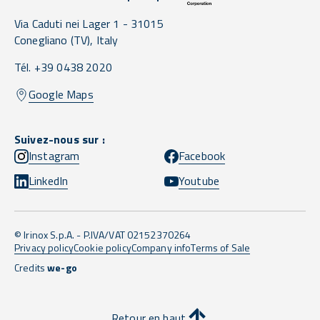
Via Caduti nei Lager 1 -
31015
Conegliano
(TV),
Italy
Tél. +39 0438 2020
Google Maps
Suivez-nous sur :
Instagram
Facebook
LinkedIn
Youtube
© Irinox S.p.A. - P.IVA/VAT 02152370264
Privacy policy
Cookie policy
Company info
Terms of Sale
Credits
we-go
Retour en haut