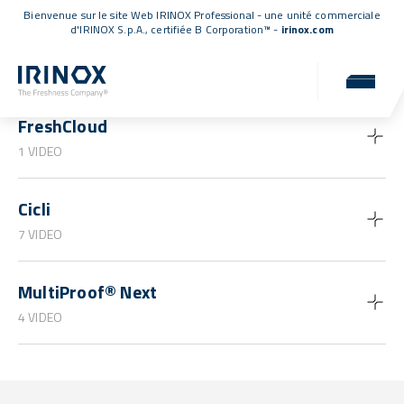
Bienvenue sur le site Web IRINOX Professional - une unité commerciale
d'IRINOX S.p.A.,
certifiée B Corporation™
-
irinox.com
Guides et tutoriels
FreshCloud
1 VIDEO
Cicli
7 VIDEO
MultiProof® Next
4 VIDEO