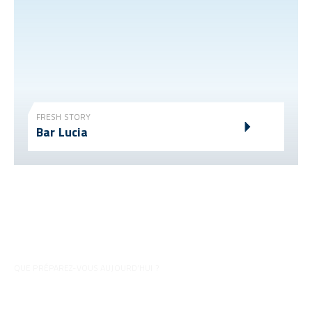
FRESH STORY
Bar Lucia
QUE PRÉPAREZ-VOUS AUJOURD’HUI ?
Conseils pour vos préparations