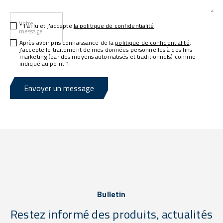
Votre
* J'ai lu et j'accepte
la politique de confidentialité
message
Après avoir pris connaissance de la
politique de confidentialité
,
j'accepte le traitement de mes données personnelles à des fins
marketing (par des moyens automatisés et traditionnels) comme
indiqué au point 1.
Envoyer un message
Bulletin
Restez informé des produits, actualités