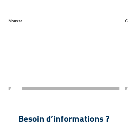
Découvrez toutes nos vidéos
Mousse
G
Besoin d’informations ?