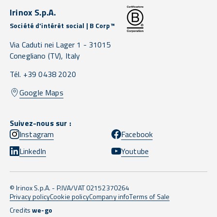
Irinox S.p.A.
Société d'intérêt social | B Corp™
Via Caduti nei Lager 1 -
31015
Conegliano
(TV),
Italy
Tél. +39 0438 2020
Google Maps
Suivez-nous sur :
Instagram
Facebook
LinkedIn
Youtube
© Irinox S.p.A. - P.IVA/VAT 02152370264
Privacy policy
Cookie policy
Company info
Terms of Sale
Credits
we-go