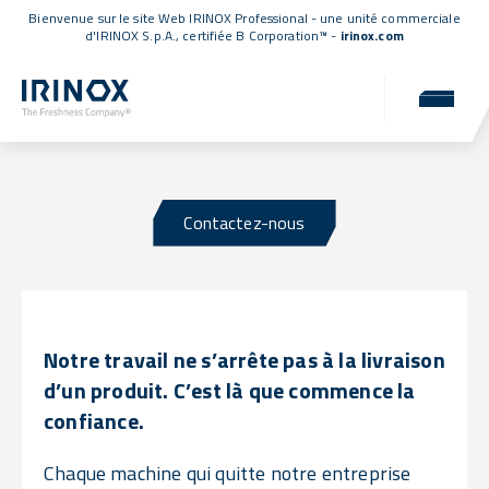
Bienvenue sur le site Web IRINOX Professional - une unité commerciale
d'IRINOX S.p.A.,
certifiée B Corporation™
-
irinox.com
Services après-vente
Un soutien constant pour votre réussite
Contactez-nous
Notre travail ne s’arrête pas à la livraison
d’un produit. C’est là que commence la
confiance.
Chaque machine qui quitte notre entreprise