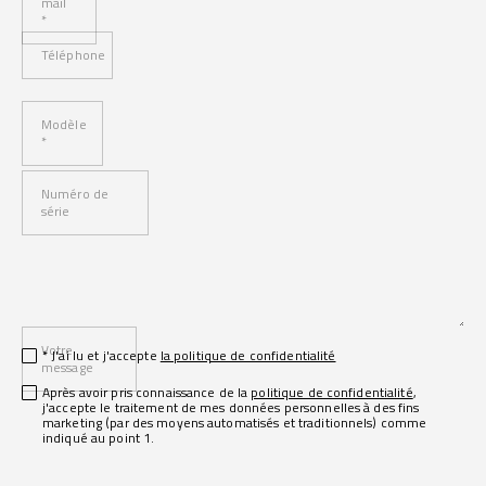
mail
*
Téléphone
Modèle
*
Numéro de
série
Votre
* J'ai lu et j'accepte
la politique de confidentialité
message
Après avoir pris connaissance de la
politique de confidentialité
,
j'accepte le traitement de mes données personnelles à des fins
marketing (par des moyens automatisés et traditionnels) comme
indiqué au point 1.