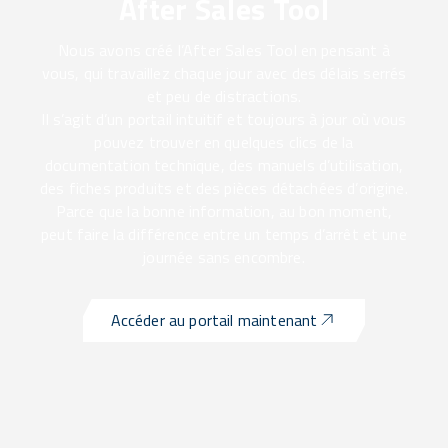
After Sales Tool
Nous avons créé l’After Sales Tool en pensant à
vous, qui travaillez chaque jour avec des délais serrés
et peu de distractions.
Il s’agit d’un portail intuitif et toujours à jour où vous
pouvez trouver en quelques clics de la
documentation technique, des manuels d’utilisation,
des fiches produits et des pièces détachées d’origine.
Parce que la bonne information, au bon moment,
peut faire la différence entre un temps d’arrêt et une
journée sans encombre.
Accéder au portail maintenant