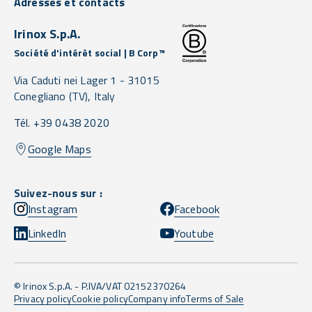
Adresses et contacts
Irinox S.p.A.
Société d'intérêt social | B Corp™
Via Caduti nei Lager 1 -
31015
Conegliano
(TV),
Italy
Tél. +39 0438 2020
Google Maps
Suivez-nous sur :
Instagram
Facebook
LinkedIn
Youtube
© Irinox S.p.A. - P.IVA/VAT 02152370264
Privacy policy
Cookie policy
Company info
Terms of Sale