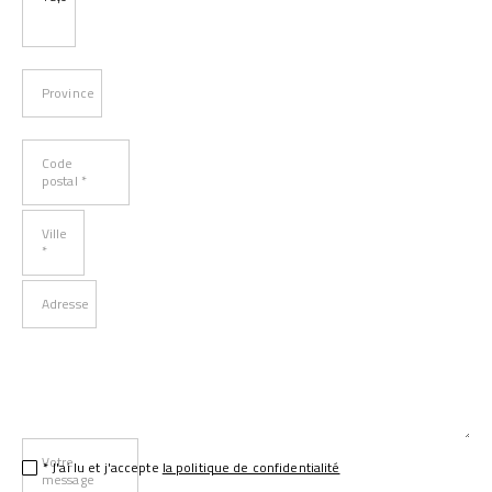
Province
Code
postal *
Ville
*
Adresse
Votre
* J'ai lu et j'accepte
la politique de confidentialité
message