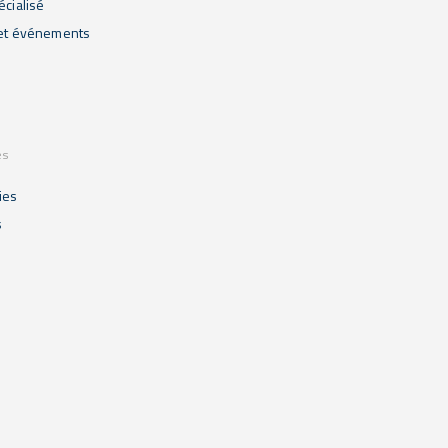
écialisé
 et événements
es
ies
s