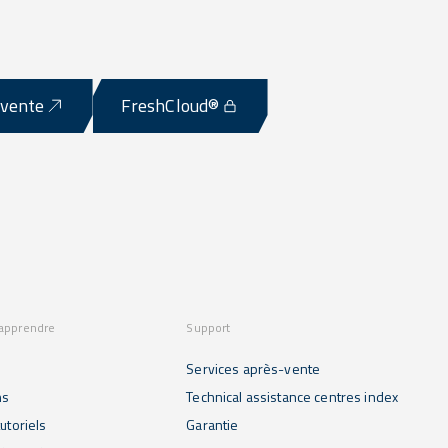
-vente
FreshCloud®
 apprendre
Support
Services après-vente
ns
Technical assistance centres index
utoriels
Garantie