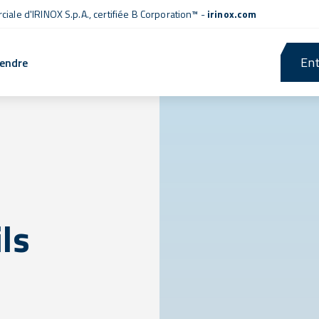
iale d'IRINOX S.p.A.,
certifiée B Corporation™
-
irinox.com
Ent
rendre
ils