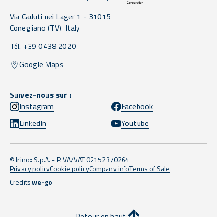
Via Caduti nei Lager 1 -
31015
Conegliano
(TV),
Italy
Tél. +39 0438 2020
Google Maps
Suivez-nous sur :
Instagram
Facebook
LinkedIn
Youtube
© Irinox S.p.A. - P.IVA/VAT 02152370264
Privacy policy
Cookie policy
Company info
Terms of Sale
Credits
we-go
Retour en haut