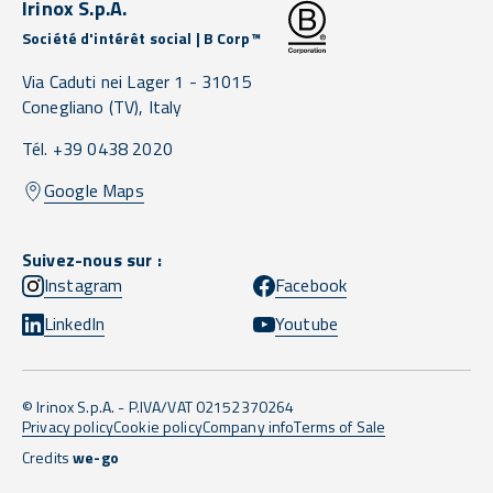
Irinox S.p.A.
Société d'intérêt social | B Corp™
Via Caduti nei Lager 1 -
31015
Conegliano
(TV),
Italy
Tél. +39 0438 2020
Google Maps
Suivez-nous sur :
Instagram
Facebook
LinkedIn
Youtube
© Irinox S.p.A. - P.IVA/VAT 02152370264
Privacy policy
Cookie policy
Company info
Terms of Sale
Credits
we-go