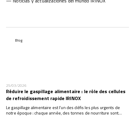
— Noticias y actualizaciones del mundo IRINOX
Blog
25/03/2026
Réduire le gaspillage alimentaire : le rôle des cellules
de refroidissement rapide IRINOX
Le gaspillage alimentaire est l’un des défis les plus urgents de
notre époque : chaque année, des tonnes de nourriture sont
jetées. Réduire ces pertes n’est pas seulement une question
éthique, mais aussi économique et environnementale. Dans ce
contexte, la technologie joue un rôle fondamental, et les cellules
de refroidissement rapide IRINOX représentent une solution