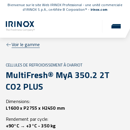
Bienvenue sur le site Web IRINOX Professional - une unité commerciale
d'IRINOX S.p.A.,
certifiée B Corporation™
-
irinox.com
Voir le gamme
CELLULES DE REFROIDISSEMENT À CHARIOT
MultiFresh® MyA 350.2 2T
CO2 PLUS
Dimensions:
L1600 x P2755 x H2450 mm
Rendement par cycle:
+90°C → +3°C - 350 kg