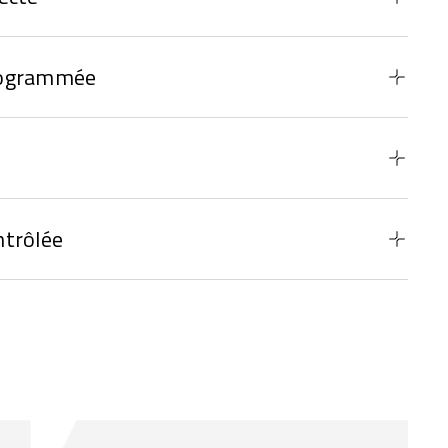
rogrammée
ntrôlée