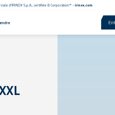
iale d'IRINOX S.p.A.,
certifiée B Corporation™
-
irinox.com
Ent
rendre
 XXL