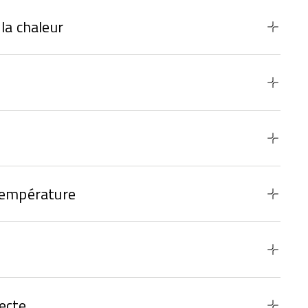
la chaleur
température
ecte