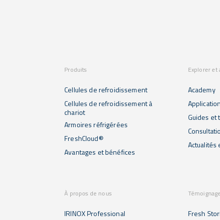
Produits
Explorer et
Cellules de refroidissement
Academy
Cellules de refroidissement à
Applicatio
chariot
Guides et t
Armoires réfrigérées
Consultati
FreshCloud®
Actualités
Avantages et bénéfices
À propos de nous
Témoignag
IRINOX Professional
Fresh Stor