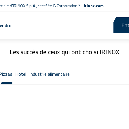
iale d'IRINOX S.p.A.,
certifiée B Corporation™
-
irinox.com
Ent
rendre
Fresh Stories
Les succès de ceux qui ont choisi IRINOX
Pizzas
Hotel
Industrie alimentaire