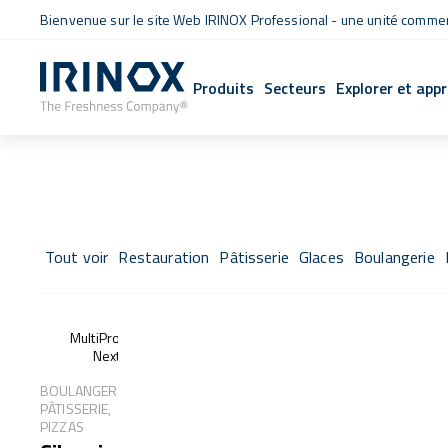
Bienvenue sur le site Web IRINOX Professional - une unité commerc
Produits
Secteurs
Explorer et app
Tout voir
Restauration
Pâtisserie
Glaces
Boulangerie
MultiProof®
Next
BOULANGERIE,
PÂTISSERIE,
PIZZAS