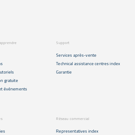
 apprendre
Support
Services après-vente
ns
Technical assistance centres index
utoriels
Garantie
on gratuite
 et événements
es
Réseau commercial
ies
Representatives index