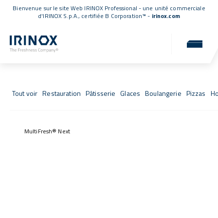
Bienvenue sur le site Web IRINOX Professional - une unité commerciale
d'IRINOX S.p.A.,
certifiée B Corporation™
-
irinox.com
Fresh Stories
Les succès de ceux qui ont choisi IRINOX
Tout voir
Restauration
Pâtisserie
Glaces
Boulangerie
Pizzas
Ho
MultiFresh® Next