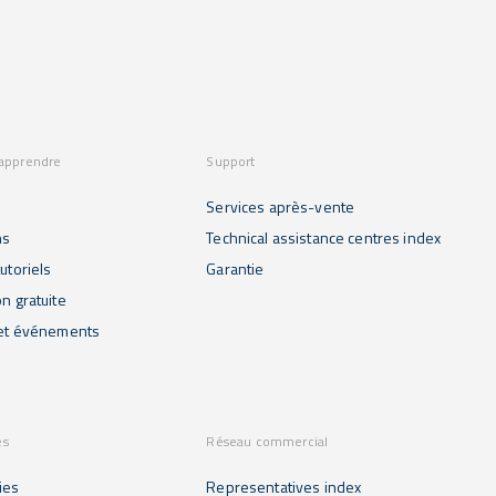
 apprendre
Support
Services après-vente
ns
Technical assistance centres index
utoriels
Garantie
on gratuite
 et événements
es
Réseau commercial
ies
Representatives index