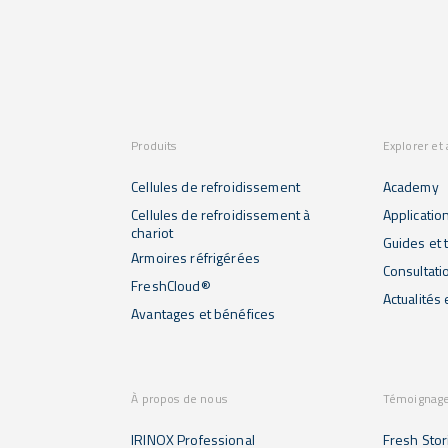
Produits
Explorer et
Cellules de refroidissement
Academy
Cellules de refroidissement à
Applicatio
chariot
Guides et t
Armoires réfrigérées
Consultati
FreshCloud®
Actualités
Avantages et bénéfices
À propos de nous
Témoignag
IRINOX Professional
Fresh Stor