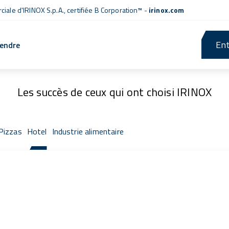
iale d'IRINOX S.p.A.,
certifiée B Corporation™
-
irinox.com
Ent
rendre
Fresh Stories
Les succès de ceux qui ont choisi IRINOX
Pizzas
Hotel
Industrie alimentaire