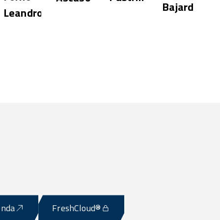
Bajard
Leandro
Shop
enda
FreshCloud®