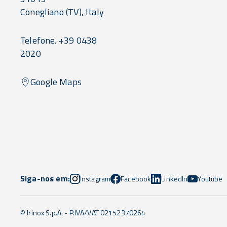
Conegliano
(TV),
Italy
Telefone. +39 0438
2020
Google Maps
Siga-nos em:
Instagram
Facebook
LinkedIn
Youtube
© Irinox S.p.A. - P.IVA/VAT 02152370264