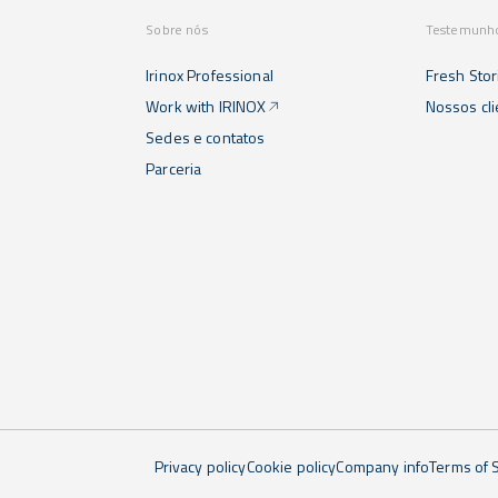
Sobre nós
Testemunh
Irinox Professional
Fresh Stor
Work with IRINOX
Nossos cl
Sedes e contatos
Parceria
Privacy policy
Cookie policy
Company info
Terms of 