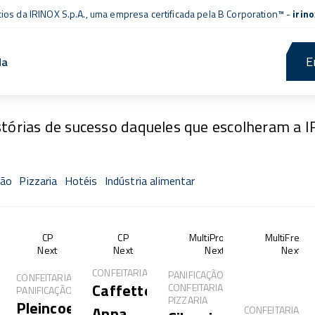
cios da IRINOX S.p.A., uma empresa
certificada pela B Corporation™
-
irin
E
da
Fresh Stories
stórias de sucesso daqueles que escolheram a 
ção
Pizzaria
Hotéis
Indústria alimentar
of®
CP
CP
MultiProof®
MultiFresh
Next
Next
Next
Next
CONFEITARIA
PANIFICAÇÃO,
CONFEITARIA,
Caffetteria
CONFEITARIA,
PANIFICAÇÃO
PIZZARIA
Pleincoeur
Anna
CONFEITARIA