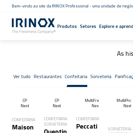
Bem-vindo ao site da IRINOX Professional - uma unidade de negó
Produtos
Setores
Explore e apren
As hi
Ver tudo
Restaurantes
Confeitaria
Sorveteria
Panifica
CP
CP
MultiFresh®
MultiPro
Next
Next
Next
Next
CONFEITARIA,
CONFEITARIA
CONFEITARIA
SORVETERIA
Peccati
Maison
SORVETERIA,
Quentin