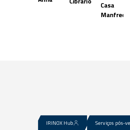
Cibrario
Casa
Manfredi
e
IRINOX Hub
Serviços pós-v