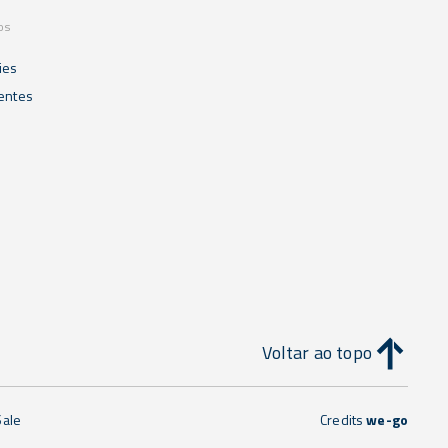
os
ies
ientes
Voltar ao topo
Sale
Credits
we-go