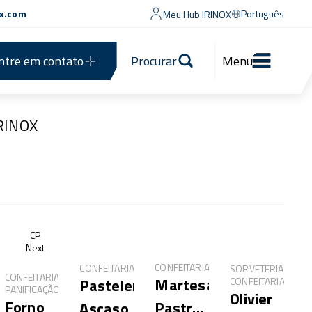
ox.com
Português
Meu Hub IRINOX
ntre em contato
Procurar
Menu
IRINOX
®
CP
Next
CONFEITARIA
CONFEITARIA
SORVETERIA,
CONFEITARIA,
Martesana
CONFEITARIA
Pastelería
PANIFICAÇÃO
Olivier
Forno
Pastry
Ascaso